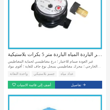
واحد جت سوبر سوبر الباردة المياه الباردة متر 5 بكرات بلاستيكية
غير العودة صمام للاختيار ؛ درع مغناطيسي لحماية المغناطيس
الخارجي ؛ محرك مغناطيسي بسجل نوع جاف للغاية ؛ أقوى مواد
الجسم من البلاستيك موثوق بها. سجل دوّار مع 8 بكرات؛
عداد مياه
جسم بلاستيكي
واحدة النفاثة
تفاصيل
أضف إلى قائمة الامنيات