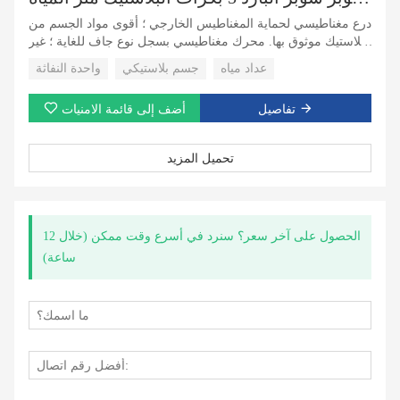
درع مغناطيسي لحماية المغناطيس الخارجي ؛ أقوى مواد الجسم من
البلاستيك موثوق بها. محرك مغناطيسي بسجل نوع جاف للغاية ؛ غير
العودة صمام للاختيار ؛ جهاز المعايرة الخارجية سجل دوّار مع 5
عداد مياه
جسم بلاستيكي
واحدة النفاثة
بكرات؛
تفاصيل
أضف إلى قائمة الامنيات
تحميل المزيد
الحصول على آخر سعر؟ سنرد في أسرع وقت ممكن (خلال 12
ساعة)