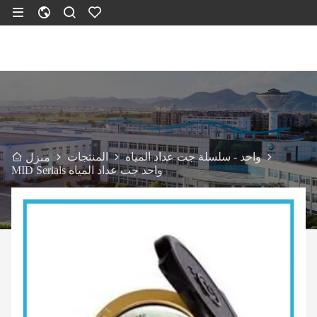
واحد - سلسلة جت عداد المياه
المنتجات
منزل
MID Serials واحد جت عداد المياه