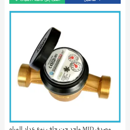
واحد جت جاف نوع عداد المياه MID مصدق